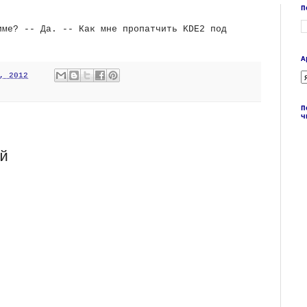
П
име? -- Да. -- Как мне пропатчить KDE2 под
А
, 2012
П
ч
й