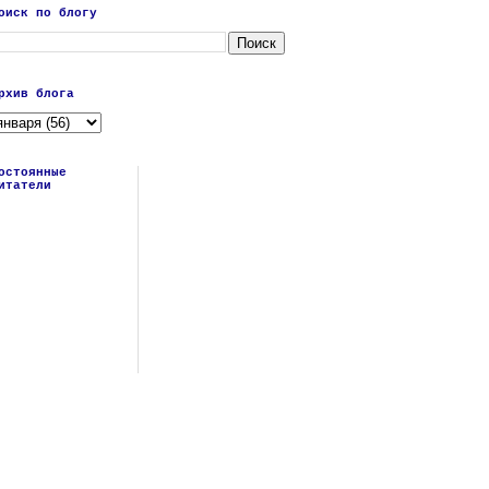
оиск по блогу
рхив блога
остоянные
итатели